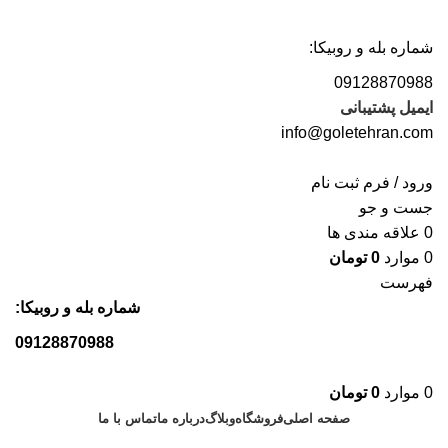
با خرید از گل تهران از نصب رایگان بهره مند شوید
شماره بله و روبیکا:
09128870988
ایمیل پشتیبانی
info@goletehran.com
ورود / فرم ثبت نام
جست و جو
0
علاقه مندی ها
0
موارد
0
تومان
فهرست
شماره بله و روبیکا:
09128870988
0
موارد
0
تومان
صفحه اصلی
فروشگاه
وبلاگ
درباره ما
تماس با ما