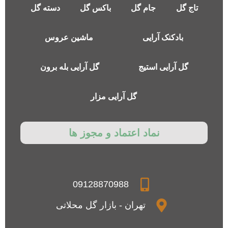
تاج گل
جام گل
باکس گل
دسته گل
بادکنک آرایی
ماشین عروس
گل آرایی استیج
گل آرایی بله برون
گل آرایی مزار
نماد اعتماد و مجوز ها
09128870988
تهران - بازار گل محلاتی