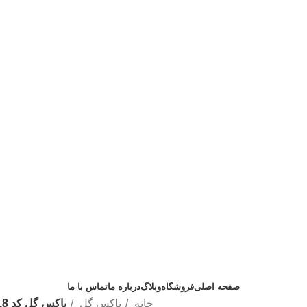
با خرید از گل تهران از نصب رایگان بهره مند شوید
صفحه اصلی
فروشگاه
وبلاگ
درباره ما
تماس با ما
خانه
باکس گل
باکس گل کد 318