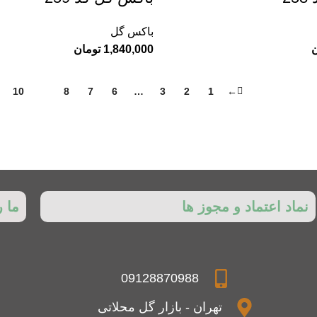
باکس گل
ن
1,840,000
تومان
10
9
8
7
6
…
3
2
1
←
نماد اعتماد و مجوز ها
ما ر
09128870988
تهران - بازار گل محلاتی