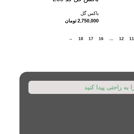
باکس گل
2,750,000
تومان
→
18
17
16
…
12
11
ا به راحتی پیدا کنید