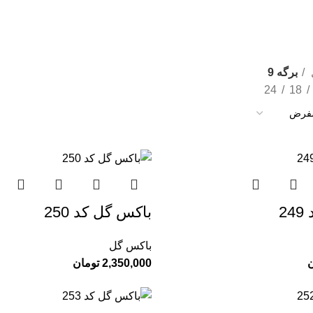
برگه 9
24
18
2
باکس گل کد 250
باکس گل
ن
2,350,000
تومان