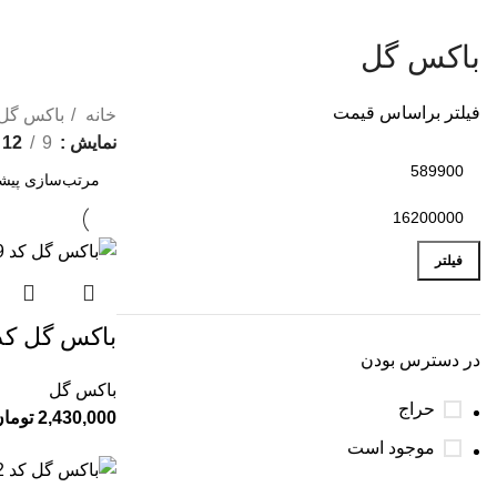
باکس گل
فیلتر براساس قیمت
خانه
باکس گل
نمایش
9
12
فیلتر
باکس گل کد 49
در دسترس بودن
باکس گل
حراج
2,430,000
توما
موجود است