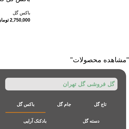
باکس گل
2,750,000
توما
"مشاهده محصولات"
گل فروشی گل تهران
تاج گل
جام گل
باکس گل
دسته گل
بادکنک آرایی